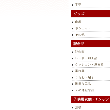
手甲
グッズ
巾着
ポシェット
その他
記念品
記念額
レーザー加工品
クッション・座布団
垂れ幕
うちわ・扇子
陶器加工品
その他記念品
子供用衣裳・Tシャツ
法被