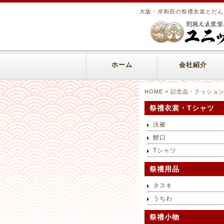
大阪・岸和田の祭禮衣裳とだん
ホーム
会社紹介
HOME
> 記念品・クッショ
祭禮衣裳・Tシャツ
法被
鯉口
Tシャツ
祭禮用品
タスキ
うちわ
祭禮小物